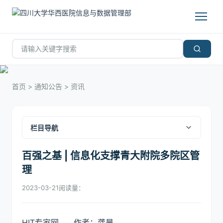
首页
>
通知公告
>
资讯
栏目导航
百强之基 | 信息化支撑青大附院多院区管
理
2023-03-21
阅读量：
H
IT
专家网
作者：龚晨